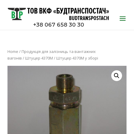
Skip
to
Home
Menu
content
+38 067 658 30 30
Home
/
Продукція для залізниць та вантажних
вагонів
/
Штуцер 4370М
/ Штуцер 4370М у зборі